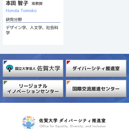
た
本田 智子
准教授
す
Honda Tomoko
研
研究分野
究
デザイン学、人文学、社会科
・
学
活
動
・
人
材
を
紹
介
。