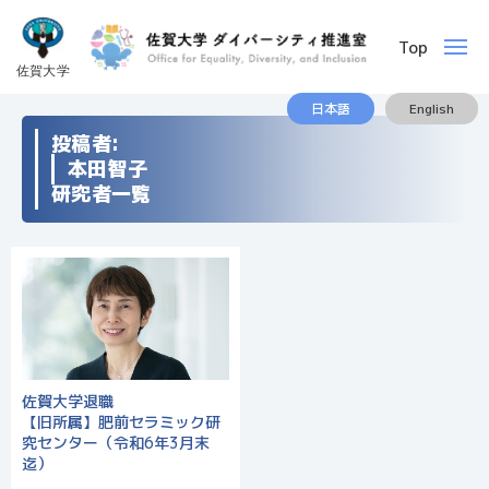
ー
佐
賀
Top
メ
大
ニ
ュ
学
ー
佐
様
日本語
English
賀
々
投稿者:
な
本田智子
大
人
研究者一覧
学
や
モ
ノ
を
結
ぶ
役
佐賀大学退職
割
【旧所属】肥前セラミック研
を
究センター（令和6年3月末
果
迄）